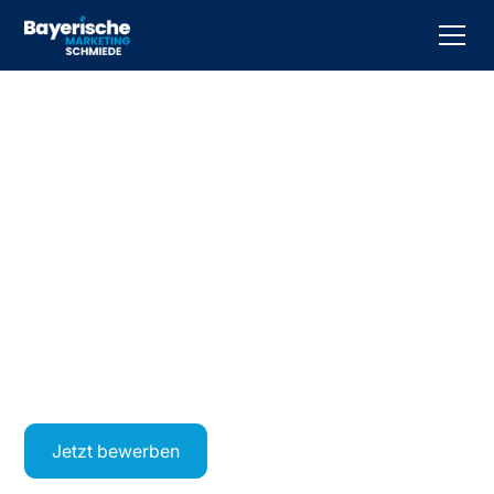
Videograph/-in
(m/w/d)
Wir suchen neue Mitarbeiter (m/w/d) für den Bereich
Produktion, die uns bei der Erstellung und Gestaltung
des täglichen Contents unterstützen.
München oder Straubing
Vollzeit
Jetzt bewerben